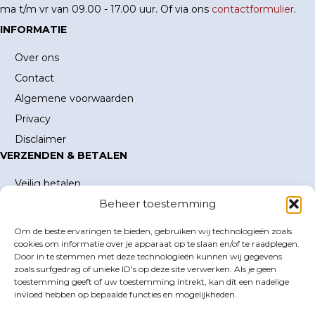
ma t/m vr van 09.00 - 17.00 uur. Of via ons
contactformulier
.
INFORMATIE
Over ons
Contact
Algemene voorwaarden
Privacy
Disclaimer
VERZENDEN & BETALEN
Veilig betalen
Beheer toestemming
Verzending en verzendkosten
Levertijd
Om de beste ervaringen te bieden, gebruiken wij technologieën zoals
MIJN ACCOUNT
cookies om informatie over je apparaat op te slaan en/of te raadplegen.
Door in te stemmen met deze technologieën kunnen wij gegevens
Mijn account
zoals surfgedrag of unieke ID's op deze site verwerken. Als je geen
toestemming geeft of uw toestemming intrekt, kan dit een nadelige
Winkelwagen
invloed hebben op bepaalde functies en mogelijkheden.
Inloggen