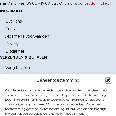
ma t/m vr van 09.00 - 17.00 uur. Of via ons
contactformulier
.
INFORMATIE
Over ons
Contact
Algemene voorwaarden
Privacy
Disclaimer
VERZENDEN & BETALEN
Veilig betalen
Verzending en verzendkosten
Beheer toestemming
Levertijd
MIJN ACCOUNT
Om de beste ervaringen te bieden, gebruiken wij technologieën zoals
cookies om informatie over je apparaat op te slaan en/of te raadplegen.
Mijn account
Door in te stemmen met deze technologieën kunnen wij gegevens
zoals surfgedrag of unieke ID's op deze site verwerken. Als je geen
Winkelwagen
toestemming geeft of uw toestemming intrekt, kan dit een nadelige
Inloggen
invloed hebben op bepaalde functies en mogelijkheden.