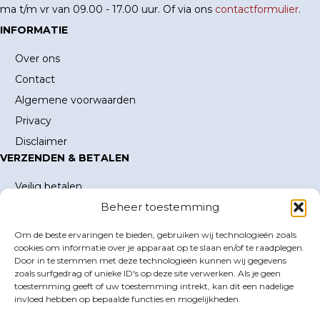
ma t/m vr van 09.00 - 17.00 uur. Of via ons
contactformulier
.
INFORMATIE
Over ons
Contact
Algemene voorwaarden
Privacy
Disclaimer
VERZENDEN & BETALEN
Veilig betalen
Beheer toestemming
Verzending en verzendkosten
Levertijd
Om de beste ervaringen te bieden, gebruiken wij technologieën zoals
MIJN ACCOUNT
cookies om informatie over je apparaat op te slaan en/of te raadplegen.
Door in te stemmen met deze technologieën kunnen wij gegevens
Mijn account
zoals surfgedrag of unieke ID's op deze site verwerken. Als je geen
toestemming geeft of uw toestemming intrekt, kan dit een nadelige
Winkelwagen
invloed hebben op bepaalde functies en mogelijkheden.
Inloggen