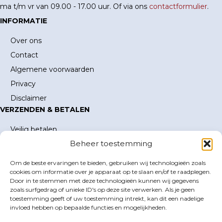
ma t/m vr van 09.00 - 17.00 uur. Of via ons
contactformulier
.
INFORMATIE
Over ons
Contact
Algemene voorwaarden
Privacy
Disclaimer
VERZENDEN & BETALEN
Veilig betalen
Beheer toestemming
Verzending en verzendkosten
Levertijd
Om de beste ervaringen te bieden, gebruiken wij technologieën zoals
MIJN ACCOUNT
cookies om informatie over je apparaat op te slaan en/of te raadplegen.
Door in te stemmen met deze technologieën kunnen wij gegevens
Mijn account
zoals surfgedrag of unieke ID's op deze site verwerken. Als je geen
toestemming geeft of uw toestemming intrekt, kan dit een nadelige
Winkelwagen
invloed hebben op bepaalde functies en mogelijkheden.
Inloggen