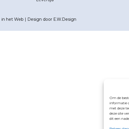
n in het Web
| Design door
E.W.Design
Om de beste
informatie 
met deze te
deze site v
dit een nad
Beheer dien