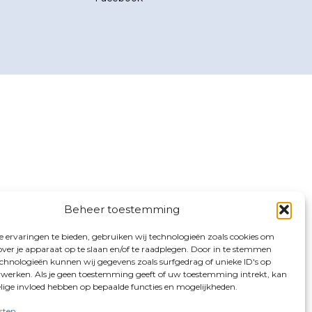
Beheer toestemming
 ervaringen te bieden, gebruiken wij technologieën zoals cookies om
over je apparaat op te slaan en/of te raadplegen. Door in te stemmen
chnologieën kunnen wij gegevens zoals surfgedrag of unieke ID's op
erwerken. Als je geen toestemming geeft of uw toestemming intrekt, kan
elige invloed hebben op bepaalde functies en mogelijkheden.
sten