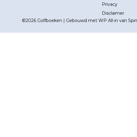
Privacy
Disclaimer
©2026 Golfboeken | Gebouwd met
WP All-in
van
Spi