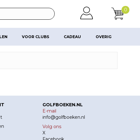
0
ALEN
VOOR CLUBS
CADEAU
OVERIG
NT
GOLFBOEKEN.NL
E-mail
t
info@golfboeken.nl
en
Volg ons
X
Facebook