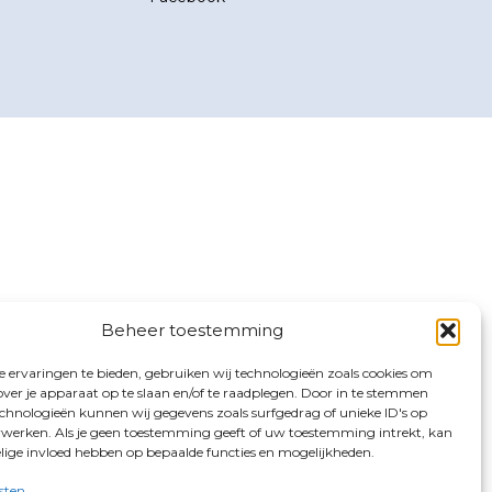
Beheer toestemming
 ervaringen te bieden, gebruiken wij technologieën zoals cookies om
over je apparaat op te slaan en/of te raadplegen. Door in te stemmen
chnologieën kunnen wij gegevens zoals surfgedrag of unieke ID's op
erwerken. Als je geen toestemming geeft of uw toestemming intrekt, kan
elige invloed hebben op bepaalde functies en mogelijkheden.
sten