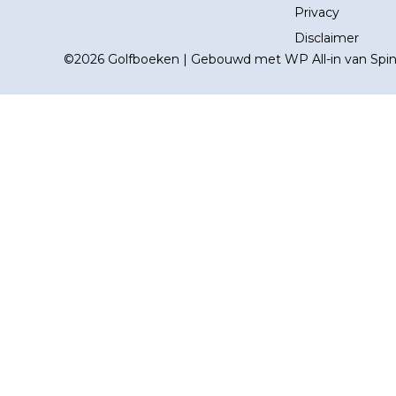
Privacy
Disclaimer
©2026 Golfboeken | Gebouwd met
WP All-in
van
Spi