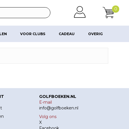
0
ALEN
VOOR CLUBS
CADEAU
OVERIG
NT
GOLFBOEKEN.NL
E-mail
t
info@golfboeken.nl
en
Volg ons
X
Facebook