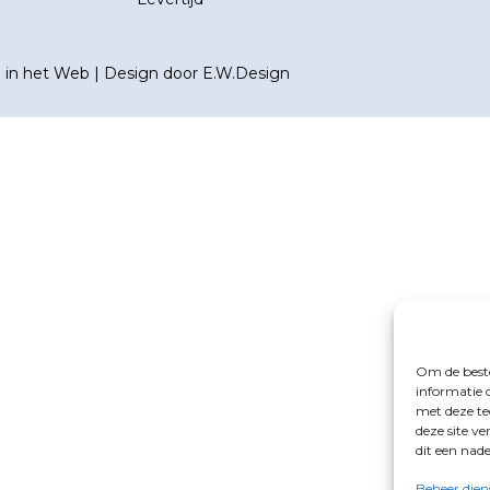
n in het Web
| Design door
E.W.Design
Om de beste
informatie 
met deze te
deze site v
dit een nad
Beheer dien