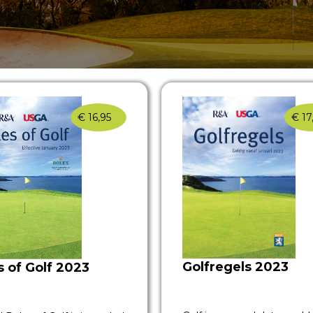
€
16,95
€
17
Golfregels 2023
s of Golf 2023