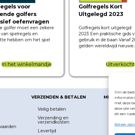
Golfregels Kort
regels voor
Uitgelegd 2023
tende golfers
usief oefenvragen
Golfregels kort uitgelegd
e golfer moet een zekere
 het
2023 Een praktische gids 
 van spelregels en
regelexamen
gebruik in de baan Vanaf 
tte hebben om het spel
gelden wereldwijd nieuwe
Uitverkocht
In het winkelmandje
Om de beste
VERZENDEN & BETALEN
MIJN ACCOU
informatie 
met deze te
deze site v
Veilig betalen
Mijn accoun
dit een nad
Verzending en
Winkelwag
verzendkosten
Beheer dien
waarden
Inloggen
Levertijd