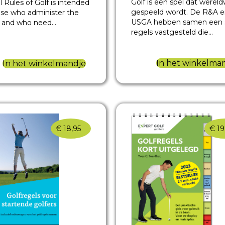
Golf is een spel dat wereld
ll Rules of Golf is intended
gespeeld wordt. De R&A e
ose who administer the
USGA hebben samen een 
 and who need…
regels vastgesteld die…
In het winkelma
In het winkelmandje
€
18,95
€
19