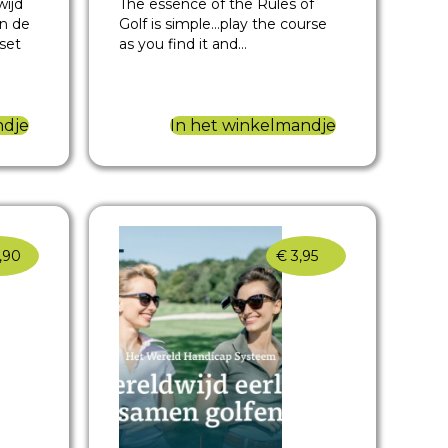
wijd
The essence of the Rules of
n de
Golf is simple…play the course
set
as you find it and…
ndje
In het winkelmandje
,90
€
3,95