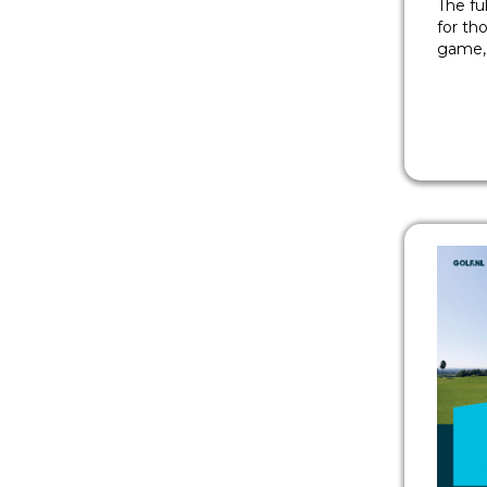
The fu
for th
game,