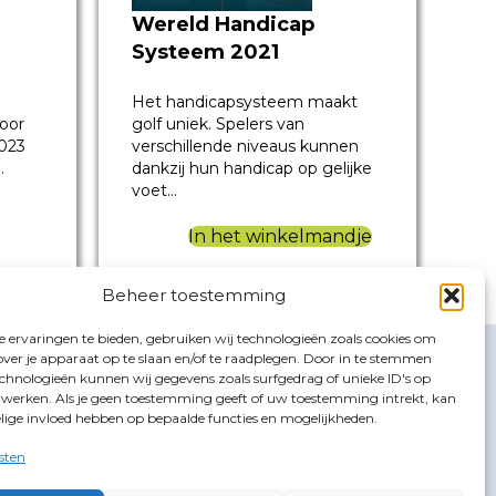
Wereld Handicap
Systeem 2021
Het handicapsysteem maakt
voor
golf uniek. Spelers van
2023
verschillende niveaus kunnen
…
dankzij hun handicap op gelijke
voet…
In het winkelmandje
Beheer toestemming
 ervaringen te bieden, gebruiken wij technologieën zoals cookies om
NT
GOLFBOEKEN.NL
over je apparaat op te slaan en/of te raadplegen. Door in te stemmen
E-mail
chnologieën kunnen wij gegevens zoals surfgedrag of unieke ID's op
erwerken. Als je geen toestemming geeft of uw toestemming intrekt, kan
t
info@golfboeken.nl
elige invloed hebben op bepaalde functies en mogelijkheden.
en
Volg ons
X
sten
Facebook