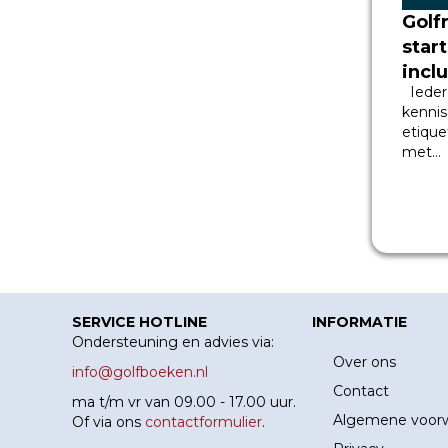
Golf
star
incl
Ieder
voor
kennis
golf
etique
met…
SERVICE HOTLINE
INFORMATIE
Ondersteuning en advies via:
Over ons
info@golfboeken.nl
Contact
ma t/m vr van 09.00 - 17.00 uur.
Algemene voor
Of via ons
contactformulier
.