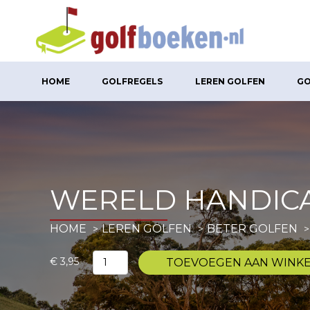
HOME
GOLFREGELS
LEREN GOLFEN
GO
WERELD HANDICA
HOME
LEREN GOLFEN
BETER GOLFEN
Wereld
€
3,95
TOEVOEGEN AAN WINK
Handicap
Systeem
2021