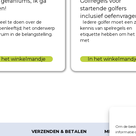
 geraniums, ik ga
Golfregels voor
en!
startende golfers
inclusief oefenvrage
 veel te doen over de
Iedere golfer moet een 
voor het
oenleeftijd; het onderwerp
kennis van spelregels en
golfregelexamen
ruim in de belangstelling.
etiquette hebben om het 
met
n het winkelmandje
In het winkelmandj
Om de beste
VERZENDEN & BETALEN
MIJN ACCOU
informatie 