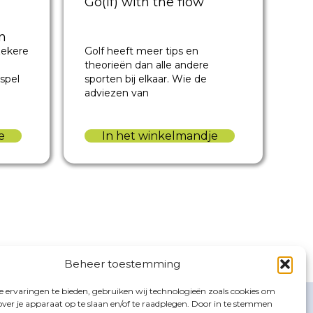
Go(lf) with the flow
n
Golf heeft meer tips en
zekere
theorieën dan alle andere
sporten bij elkaar. Wie de
spel
adviezen van
In het winkelmandje
e
Beheer toestemming
 ervaringen te bieden, gebruiken wij technologieën zoals cookies om
NT
GOLFBOEKEN.NL
over je apparaat op te slaan en/of te raadplegen. Door in te stemmen