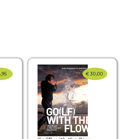
,95
€
30,00