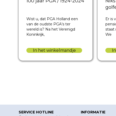
Niks
100 jaar PGA / 1924-2024
golf
Er is
Wist u, dat PGA Holland een
pensi
van de oudste PGA’s ter
staat 
wereld is? Na het Verenigd
We
Koninkrijk,
I
In het winkelmandje
SERVICE HOTLINE
INFORMATIE