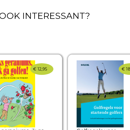
T OOK INTERESSANT?
€
12,95
€
18