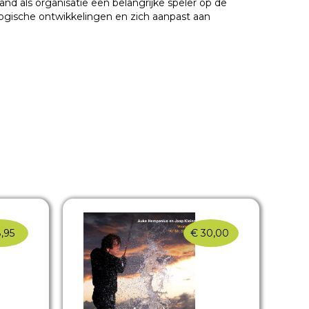
land als
organisatie een belangrijke speler op de
gische ontwikkelingen en zich aanpast aan
,95
€
30,00