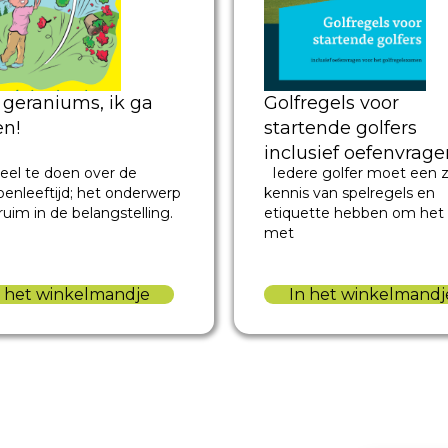
 geraniums, ik ga
Golfregels voor
en!
startende golfers
inclusief oefenvrage
 veel te doen over de
Iedere golfer moet een 
voor het
oenleeftijd; het onderwerp
kennis van spelregels en
golfregelexamen
ruim in de belangstelling.
etiquette hebben om het 
met
n het winkelmandje
In het winkelmandj