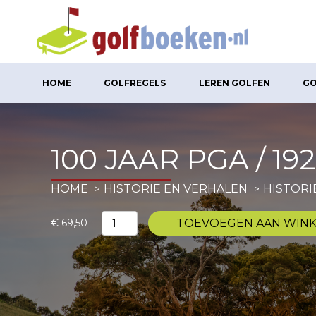
HOME
GOLFREGELS
LEREN GOLFEN
GO
100 JAAR PGA / 19
HOME
HISTORIE EN VERHALEN
HISTORI
100
€
69,50
TOEVOEGEN AAN WIN
jaar
PGA
/
1924-
2024
aantal