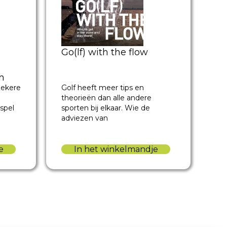
Go(lf) with the flow
n
Golf heeft meer tips en
zekere
theorieën dan alle andere
sporten bij elkaar. Wie de
spel
adviezen van
In het winkelmandje
e