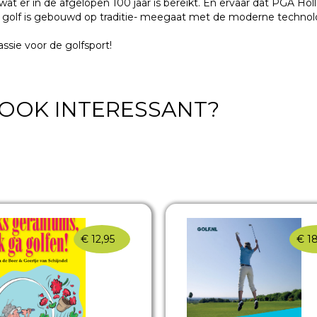
wat er in de
afgelopen 100 jaar is bereikt. En ervaar dat PGA Hol
 golf is gebouwd op traditie- meegaat met
de moderne technolo
assie voor
de golfsport!
T OOK INTERESSANT?
€
12,95
€
18