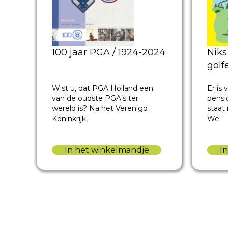
Niks
100 jaar PGA / 1924-2024
golf
Er is
Wist u, dat PGA Holland een
pensi
van de oudste PGA’s ter
staat 
wereld is? Na het Verenigd
We
Koninkrijk,
I
In het winkelmandje