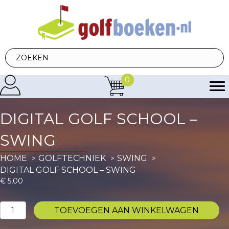
0
DIGITAL GOLF SCHOOL –
SWING
HOME
GOLFTECHNIEK
SWING
DIGITAL GOLF SCHOOL – SWING
€
5,00
Digital
TOEVOEGEN AAN WINKELWAGEN
Golf
School