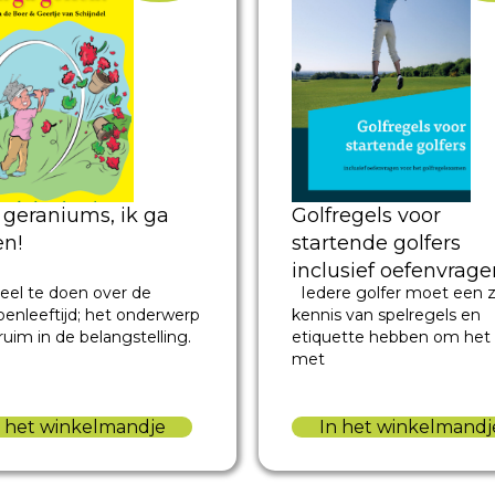
 geraniums, ik ga
Golfregels voor
en!
startende golfers
inclusief oefenvrage
 veel te doen over de
Iedere golfer moet een 
voor het
oenleeftijd; het onderwerp
kennis van spelregels en
golfregelexamen
ruim in de belangstelling.
etiquette hebben om het 
met
n het winkelmandje
In het winkelmandj