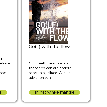
Go(lf) with the flow
n
Golf heeft meer tips en
zekere
theorieën dan alle andere
sporten bij elkaar. Wie de
spel
adviezen van
In het winkelmandje
e