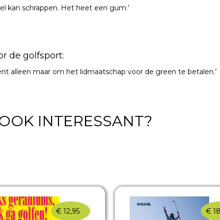
spel kan schrappen. Het heet een gum.’
 de golfsport:
ient alleen maar om het lidmaatschap voor de green te betalen.’
T OOK INTERESSANT?
€
12,95
€
18