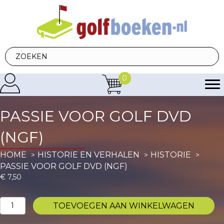
0
PASSIE VOOR GOLF DVD
(NGF)
HOME
HISTORIE EN VERHALEN
HISTORIE
PASSIE VOOR GOLF DVD (NGF)
€
7,50
Passie
TOEVOEGEN AAN WINKELWAGEN
voor
golf