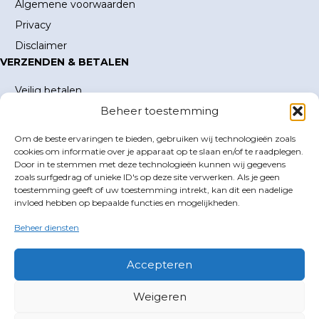
Algemene voorwaarden
Privacy
Disclaimer
VERZENDEN & BETALEN
Veilig betalen
Beheer toestemming
Verzending en verzendkosten
Levertijd
Om de beste ervaringen te bieden, gebruiken wij technologieën zoals
MIJN ACCOUNT
cookies om informatie over je apparaat op te slaan en/of te raadplegen.
Door in te stemmen met deze technologieën kunnen wij gegevens
Mijn account
zoals surfgedrag of unieke ID's op deze site verwerken. Als je geen
toestemming geeft of uw toestemming intrekt, kan dit een nadelige
Winkelwagen
invloed hebben op bepaalde functies en mogelijkheden.
Inloggen
Beheer diensten
GOLFBOEKEN.NL
E-mail
info@golfboeken.nl
Accepteren
Volg ons
Weigeren
X
Facebook