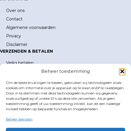
Over ons
Contact
Algemene voorwaarden
Privacy
Disclaimer
VERZENDEN & BETALEN
Veilig betalen
Beheer toestemming
Verzending en verzendkosten
Levertijd
Om de beste ervaringen te bieden, gebruiken wij technologieën zoals
MIJN ACCOUNT
cookies om informatie over je apparaat op te slaan en/of te raadplegen.
Door in te stemmen met deze technologieën kunnen wij gegevens
Mijn account
zoals surfgedrag of unieke ID's op deze site verwerken. Als je geen
toestemming geeft of uw toestemming intrekt, kan dit een nadelige
Winkelwagen
invloed hebben op bepaalde functies en mogelijkheden.
Inloggen
Beheer diensten
GOLFBOEKEN.NL
E-mail