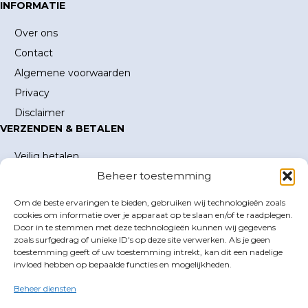
INFORMATIE
Over ons
Contact
Algemene voorwaarden
Privacy
Disclaimer
VERZENDEN & BETALEN
Veilig betalen
Beheer toestemming
Verzending en verzendkosten
Levertijd
Om de beste ervaringen te bieden, gebruiken wij technologieën zoals
MIJN ACCOUNT
cookies om informatie over je apparaat op te slaan en/of te raadplegen.
Door in te stemmen met deze technologieën kunnen wij gegevens
Mijn account
zoals surfgedrag of unieke ID's op deze site verwerken. Als je geen
toestemming geeft of uw toestemming intrekt, kan dit een nadelige
Winkelwagen
invloed hebben op bepaalde functies en mogelijkheden.
Inloggen
Beheer diensten
GOLFBOEKEN.NL