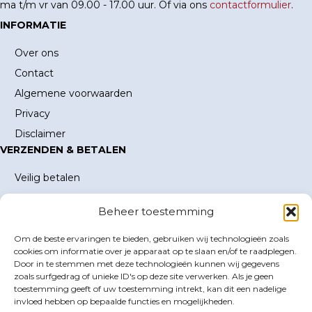
ma t/m vr van 09.00 - 17.00 uur. Of via ons
contactformulier
.
INFORMATIE
Over ons
Contact
Algemene voorwaarden
Privacy
Disclaimer
VERZENDEN & BETALEN
Veilig betalen
Verzending en verzendkosten
Beheer toestemming
Levertijd
MIJN ACCOUNT
Om de beste ervaringen te bieden, gebruiken wij technologieën zoals
cookies om informatie over je apparaat op te slaan en/of te raadplegen.
Mijn account
Door in te stemmen met deze technologieën kunnen wij gegevens
zoals surfgedrag of unieke ID's op deze site verwerken. Als je geen
Winkelwagen
toestemming geeft of uw toestemming intrekt, kan dit een nadelige
Inloggen
invloed hebben op bepaalde functies en mogelijkheden.