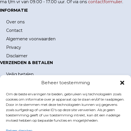
ma t/m vr van 09.00 - 17.00 uur. Of via ons
contactformulier
.
INFORMATIE
Over ons
Contact
Algemene voorwaarden
Privacy
Disclaimer
VERZENDEN & BETALEN
Veilig betalen
Beheer toestemming
Verzending en verzendkosten
Levertijd
Om de beste ervaringen te bieden, gebruiken wij technologieën zoals
MIJN ACCOUNT
cookies om informatie over je apparaat op te slaan en/of te raadplegen.
Door in te stemmen met deze technologieën kunnen wij gegevens
Mijn account
zoals surfgedrag of unieke ID's op deze site verwerken. Als je geen
toestemming geeft of uw toestemming intrekt, kan dit een nadelige
Winkelwagen
invloed hebben op bepaalde functies en mogelijkheden.
Inloggen
Beheer diensten