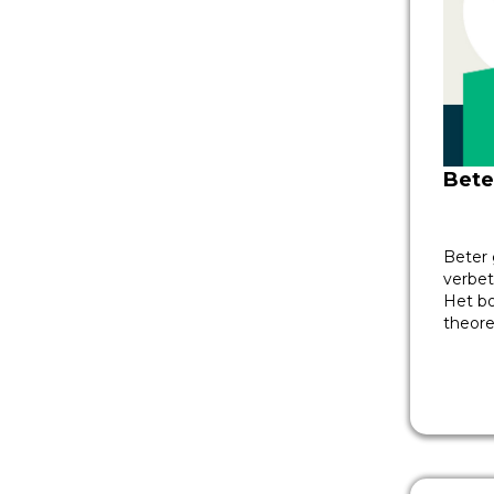
Bete
Beter 
verbet
Het bo
theore