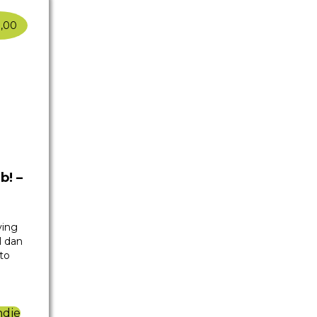
,00
b! –
ving
l dan
to
ndje