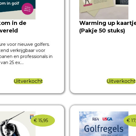
om in de
Warming up kaartj
wereld
(Pakje 50 stuks)
re voor nieuwe golfers.
itend verkrijgbaar voor
 banen en professionals in
 van 25 ex….
Uitverkocht
Uitverkocht
€
15,95
€
17