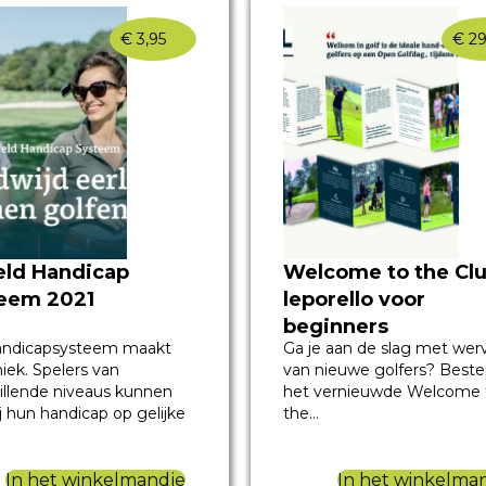
€
3,95
€
29
Welcome to the Clu
ld Handicap
leporello voor
eem 2021
beginners
Ga je aan de slag met wer
andicapsysteem maakt
van nieuwe golfers? Beste
niek. Spelers van
het vernieuwde Welcome 
illende niveaus kunnen
the…
j hun handicap op gelijke
In het winkelma
In het winkelmandje