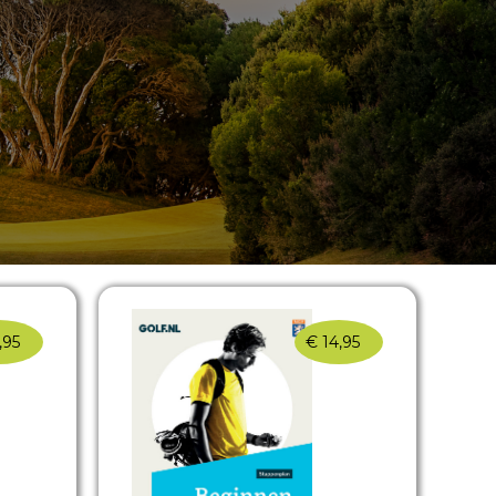
,95
€
14,95