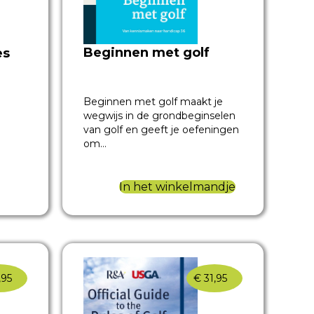
Beginnen met golf
es
Beginnen met golf maakt je
wegwijs in de grondbeginselen
van golf en geeft je oefeningen
om…
In het winkelmandje
,95
€
31,95