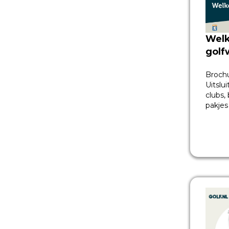
Welk
golf
Brochu
Uitslu
clubs,
pakjes