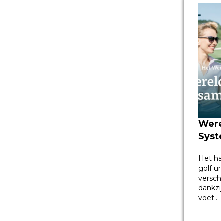
Were
Syst
Het h
golf u
versch
dankzi
voet…