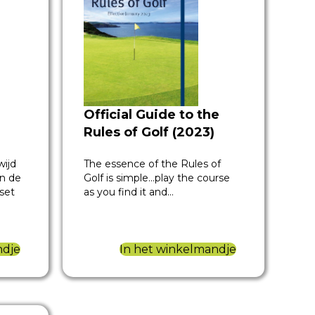
Official Guide to the
Rules of Golf (2023)
wijd
The essence of the Rules of
n de
Golf is simple…play the course
set
as you find it and…
ndje
In het winkelmandje