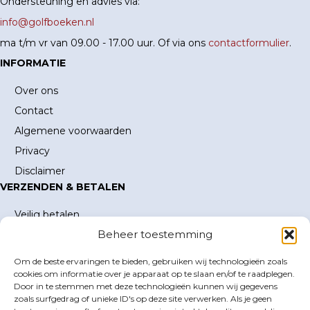
Ondersteuning en advies via:
info@golfboeken.nl
ma t/m vr van 09.00 - 17.00 uur. Of via ons
contactformulier
.
INFORMATIE
Over ons
Contact
Algemene voorwaarden
Privacy
Disclaimer
VERZENDEN & BETALEN
Veilig betalen
Beheer toestemming
Verzending en verzendkosten
Levertijd
Om de beste ervaringen te bieden, gebruiken wij technologieën zoals
MIJN ACCOUNT
cookies om informatie over je apparaat op te slaan en/of te raadplegen.
Door in te stemmen met deze technologieën kunnen wij gegevens
Mijn account
zoals surfgedrag of unieke ID's op deze site verwerken. Als je geen