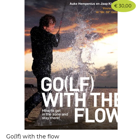
€
30,00
Go(lf) with the flow