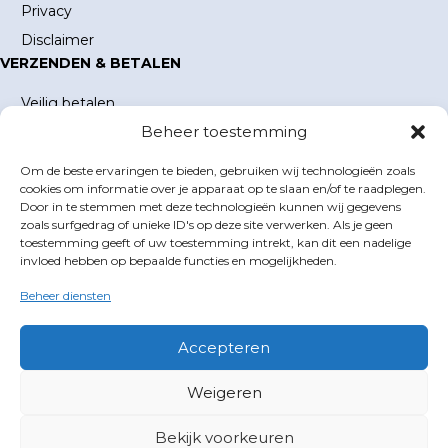
Privacy
Disclaimer
VERZENDEN & BETALEN
Veilig betalen
Beheer toestemming
Verzending en verzendkosten
Levertijd
Om de beste ervaringen te bieden, gebruiken wij technologieën zoals
MIJN ACCOUNT
cookies om informatie over je apparaat op te slaan en/of te raadplegen.
Door in te stemmen met deze technologieën kunnen wij gegevens
Mijn account
zoals surfgedrag of unieke ID's op deze site verwerken. Als je geen
toestemming geeft of uw toestemming intrekt, kan dit een nadelige
Winkelwagen
invloed hebben op bepaalde functies en mogelijkheden.
Inloggen
Beheer diensten
GOLFBOEKEN.NL
E-mail
info@golfboeken.nl
Accepteren
Volg ons
Weigeren
X
Facebook
Bekijk voorkeuren
©2026 Golfboeken | Gebouwd met
WP All-in
van
Spin in het