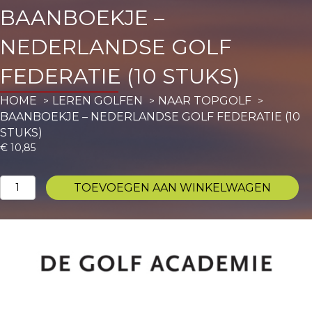
BAANBOEKJE –
NEDERLANDSE GOLF
FEDERATIE (10 STUKS)
HOME
LEREN GOLFEN
NAAR TOPGOLF
BAANBOEKJE – NEDERLANDSE GOLF FEDERATIE (10
STUKS)
€
10,85
Baanboekje
TOEVOEGEN AAN WINKELWAGEN
-
Nederlandse
Golf
Federatie
(10
stuks)
aantal