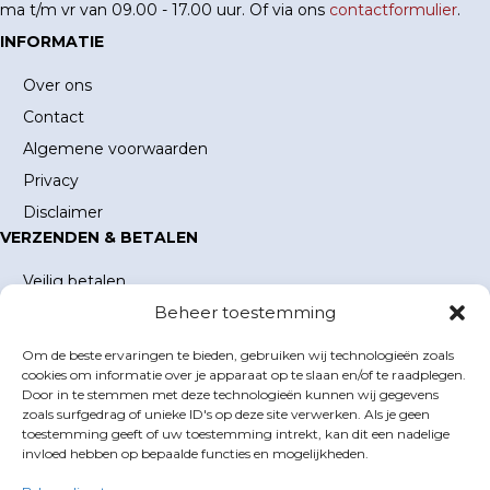
ma t/m vr van 09.00 - 17.00 uur. Of via ons
contactformulier
.
INFORMATIE
Over ons
Contact
Algemene voorwaarden
Privacy
Disclaimer
VERZENDEN & BETALEN
Veilig betalen
Beheer toestemming
Verzending en verzendkosten
Levertijd
Om de beste ervaringen te bieden, gebruiken wij technologieën zoals
MIJN ACCOUNT
cookies om informatie over je apparaat op te slaan en/of te raadplegen.
Door in te stemmen met deze technologieën kunnen wij gegevens
Mijn account
zoals surfgedrag of unieke ID's op deze site verwerken. Als je geen
toestemming geeft of uw toestemming intrekt, kan dit een nadelige
Winkelwagen
invloed hebben op bepaalde functies en mogelijkheden.
Inloggen