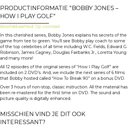
PRODUCTINFORMATIE "BOBBY JONES –
HOW I PLAY GOLF"
Beschikbaarheid: Op voorraad
In this cherished series, Bobby Jones explains his secrets of the
game from tee to green. You’ll see Bobby play coach to some
of the top celebrities of all time including W.C. Fields, Edward G.
Robinson, James Cagney, Douglas Fairbanks Jr., Loretta Young
and many more!
All 12 episodes of the original series of “How I Play Golf” are
included on 2 DVD’s. And, we include the next series of 6 films
that Bobby hosted called “How To Break 90” on a bonus DVD.
Over 3 hours of non-stop, classic instruction. All the material has
been re-mastered for the first time on DVD. The sound and
picture quality is digitally enhanced.
MISSCHIEN VIND JE DIT OOK
INTERESSANT?