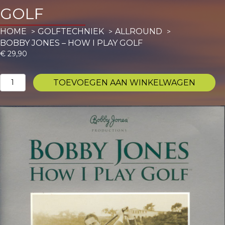
GOLF
HOME
GOLFTECHNIEK
ALLROUND
BOBBY JONES – HOW I PLAY GOLF
€
29,90
Bobby
TOEVOEGEN AAN WINKELWAGEN
Jones
-
How
I
Play
Golf
aantal