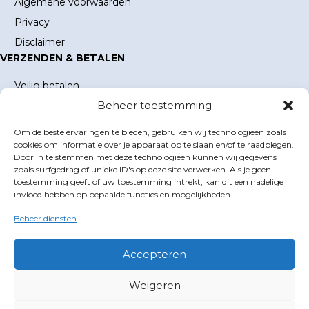
Algemene voorwaarden
Privacy
Disclaimer
VERZENDEN & BETALEN
Veilig betalen
Beheer toestemming
Verzending en verzendkosten
Levertijd
Om de beste ervaringen te bieden, gebruiken wij technologieën zoals
MIJN ACCOUNT
cookies om informatie over je apparaat op te slaan en/of te raadplegen.
Door in te stemmen met deze technologieën kunnen wij gegevens
Mijn account
zoals surfgedrag of unieke ID's op deze site verwerken. Als je geen
toestemming geeft of uw toestemming intrekt, kan dit een nadelige
Winkelwagen
invloed hebben op bepaalde functies en mogelijkheden.
Inloggen
Beheer diensten
GOLFBOEKEN.NL
E-mail
info@golfboeken.nl
Accepteren
Volg ons
Weigeren
X
Facebook