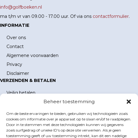
info@golfboeken.nl
ma t/m vr van 09.00 - 17.00 uur. Of via ons
contactformulier
.
INFORMATIE
Over ons
Contact
Algemene voorwaarden
Privacy
Disclaimer
VERZENDEN & BETALEN
Veilig betalen
Beheer toestemming
Verzending en verzendkosten
Levertijd
Om de beste ervaringen te bieden, gebruiken wij technologieën zoals
MIJN ACCOUNT
cookies om informatie over je apparaat op te slaan en/of te raadplegen.
Door in te stemmen met deze technologieën kunnen wij gegevens
Mijn account
zoals surfgedrag of unieke ID's op deze site verwerken. Als je geen
toestemming geeft of uw toestemming intrekt, kan dit een nadelige