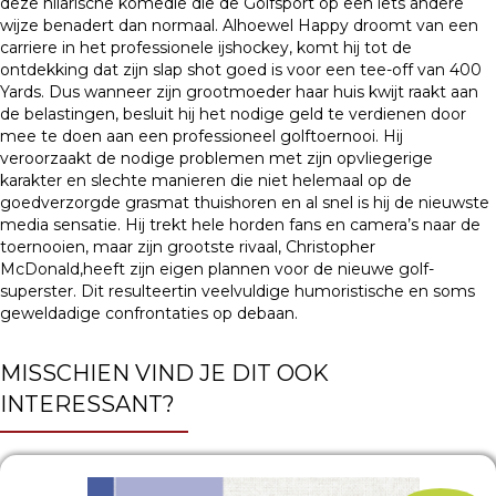
deze hilarische komedie die de Golfsport op een iets andere
wijze benadert dan normaal. Alhoewel Happy droomt van een
carriere in het professionele ijshockey, komt hij tot de
ontdekking dat zijn slap shot goed is voor een tee-off van 400
Yards. Dus wanneer zijn grootmoeder haar huis kwijt raakt aan
de belastingen, besluit hij het nodige geld te verdienen door
mee te doen aan een professioneel golftoernooi. Hij
veroorzaakt de nodige problemen met zijn opvliegerige
karakter en slechte manieren die niet helemaal op de
goedverzorgde grasmat thuishoren en al snel is hij de nieuwste
media sensatie. Hij trekt hele horden fans en camera’s naar de
toernooien, maar zijn grootste rivaal, Christopher
McDonald,heeft zijn eigen plannen voor de nieuwe golf-
superster. Dit resulteertin veelvuldige humoristische en soms
geweldadige confrontaties op debaan.
MISSCHIEN VIND JE DIT OOK
INTERESSANT?