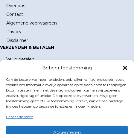
Over ons
Contact
Algemene voorwaarden
Privacy
Disclaimer
VERZENDEN & BETALEN
Veilig betalen
Beheer toestemming
Verzending en verzendkosten
Levertijd
Om de beste ervaringen te bieden, gebruiken wij technologieën zoals
MIJN ACCOUNT
cookies om informatie over je apparaat op te slaan en/of te raadplegen.
Door in te stemmen met deze technologieën kunnen wij gegevens
Mijn account
zoals surfgedrag of unieke ID's op deze site verwerken. Als je geen
toestemming geeft of uw toestemming intrekt, kan dit een nadelige
Winkelwagen
invloed hebben op bepaalde functies en mogelijkheden.
Inloggen
Beheer diensten
GOLFBOEKEN.NL
E-mail
info@golfboeken.nl
Accepteren