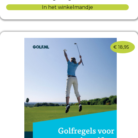
In het winkelmandje
€
18,95