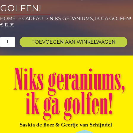
GOLFEN!
HOME
CADEAU
NIKS GERANIUMS, IK GA GOLFEN!
€
12,95
Niks
TOEVOEGEN AAN WINKELWAGEN
geraniums,
ik
ga
golfen!
aantal