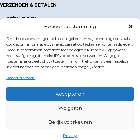
VERZENDEN & BETALEN
Veilig betalen
Beheer toestemming
Verzending en verzendkosten
Levertijd
Om de beste ervaringen te bieden, gebruiken wij technologieën zoals
MIJN ACCOUNT
cookies om informatie over je apparaat op te slaan en/of te raadplegen.
Door in te stemmen met deze technologieën kunnen wij gegevens
Mijn account
zoals surfgedrag of unieke ID's op deze site verwerken. Als je geen
toestemming geeft of uw toestemming intrekt, kan dit een nadelige
Winkelwagen
invloed hebben op bepaalde functies en mogelijkheden.
Inloggen
Beheer diensten
GOLFBOEKEN.NL
E-mail
info@golfboeken.nl
Accepteren
Volg ons
Weigeren
X
Facebook
Bekijk voorkeuren
©2026 Golfboeken | Gebouwd met
WP All-in
van
Spin in het
Web
| Design door
E.W.Design
Privacy