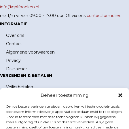
info@golfboeken.nl
ma t/m vr van 09.00 - 17.00 uur. Of via ons
contactformulier
.
INFORMATIE
Over ons
Contact
Algemene voorwaarden
Privacy
Disclaimer
VERZENDEN & BETALEN
Veilig betalen
Beheer toestemming
Verzending en verzendkosten
Levertijd
Om de beste ervaringen te bieden, gebruiken wij technologieën zoals
MIJN ACCOUNT
cookies om informatie over je apparaat op te slaan en/of te raadplegen.
Door in te stemmen met deze technologieën kunnen wij gegevens
Mijn account
zoals surfgedrag of unieke ID's op deze site verwerken. Als je geen
toestemming geeft of uw toestemming intrekt, kan dit een nadelige