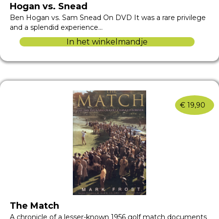
Hogan vs. Snead
Ben Hogan vs. Sam Snead On DVD It was a rare privilege
and a splendid experience…
In het winkelmandje
€
19,90
The Match
A chronicle of a lesser-known 1956 golf match documents