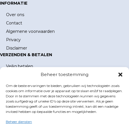
INFORMATIE
Over ons
Contact
Algemene voorwaarden
Privacy
Disclaimer
VERZENDEN & BETALEN
Veilig betalen
Beheer toestemming
Verzending en verzendkosten
Levertijd
Om de beste ervaringen te bieden, gebruiken wij technologieën zoals
MIJN ACCOUNT
cookies om informatie over je apparaat op te slaan en/of te raadplegen.
Door in te stemmen met deze technologieën kunnen wij gegevens
Mijn account
zoals surfgedrag of unieke ID's op deze site verwerken. Als je geen
toestemming geeft of uw toestemming intrekt, kan dit een nadelige
Winkelwagen
invloed hebben op bepaalde functies en mogelijkheden.
Inloggen
Beheer diensten
GOLFBOEKEN.NL