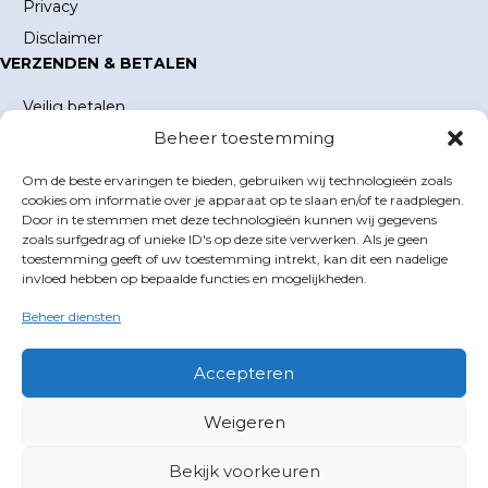
Privacy
Disclaimer
VERZENDEN & BETALEN
Veilig betalen
Beheer toestemming
Verzending en verzendkosten
Levertijd
Om de beste ervaringen te bieden, gebruiken wij technologieën zoals
MIJN ACCOUNT
cookies om informatie over je apparaat op te slaan en/of te raadplegen.
Door in te stemmen met deze technologieën kunnen wij gegevens
Mijn account
zoals surfgedrag of unieke ID's op deze site verwerken. Als je geen
toestemming geeft of uw toestemming intrekt, kan dit een nadelige
Winkelwagen
invloed hebben op bepaalde functies en mogelijkheden.
Inloggen
Beheer diensten
GOLFBOEKEN.NL
E-mail
info@golfboeken.nl
Accepteren
Volg ons
Weigeren
X
Facebook
Bekijk voorkeuren
©2026 Golfboeken | Gebouwd met
WP All-in
van
Spin in het