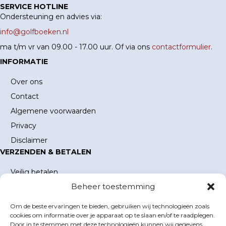
SERVICE HOTLINE
Ondersteuning en advies via:
info@golfboeken.nl
ma t/m vr van 09.00 - 17.00 uur. Of via ons
contactformulier
.
INFORMATIE
Over ons
Contact
Algemene voorwaarden
Privacy
Disclaimer
VERZENDEN & BETALEN
Veilig betalen
Beheer toestemming
Verzending en verzendkosten
Levertijd
Om de beste ervaringen te bieden, gebruiken wij technologieën zoals
MIJN ACCOUNT
cookies om informatie over je apparaat op te slaan en/of te raadplegen.
Door in te stemmen met deze technologieën kunnen wij gegevens