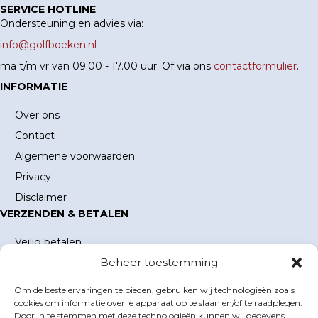
SERVICE HOTLINE
Ondersteuning en advies via:
info@golfboeken.nl
ma t/m vr van 09.00 - 17.00 uur. Of via ons
contactformulier
.
INFORMATIE
Over ons
Contact
Algemene voorwaarden
Privacy
Disclaimer
VERZENDEN & BETALEN
Veilig betalen
Beheer toestemming
Verzending en verzendkosten
Levertijd
Om de beste ervaringen te bieden, gebruiken wij technologieën zoals
MIJN ACCOUNT
cookies om informatie over je apparaat op te slaan en/of te raadplegen.
Door in te stemmen met deze technologieën kunnen wij gegevens