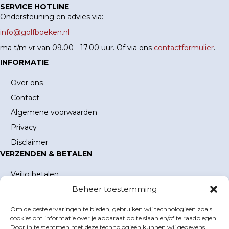
SERVICE HOTLINE
Ondersteuning en advies via:
info@golfboeken.nl
ma t/m vr van 09.00 - 17.00 uur. Of via ons
contactformulier
.
INFORMATIE
Over ons
Contact
Algemene voorwaarden
Privacy
Disclaimer
VERZENDEN & BETALEN
Veilig betalen
Beheer toestemming
Verzending en verzendkosten
Levertijd
Om de beste ervaringen te bieden, gebruiken wij technologieën zoals
MIJN ACCOUNT
cookies om informatie over je apparaat op te slaan en/of te raadplegen.
Door in te stemmen met deze technologieën kunnen wij gegevens